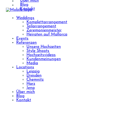
Über mich
Blog
Kontakt
Weddings
Komplettarrangement
Teilarrangement
Zeremonienmeister
Heiraten auf Mallorca
Events
Referenzen
Unsere Hochzeiten
Style Shoots
Hochzeitsvideos
Kundenmeinungen
Media
Locations
Leipzig
Dresden
Chemnitz
Harz
Jena
Über mich
Blog
Kontakt