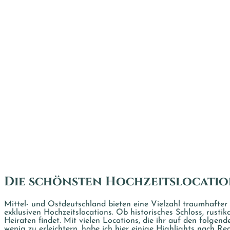
Die schönsten Hochzeitslocatio
Mittel- und Ostdeutschland bieten eine Vielzahl traumhafter
exklusiven Hochzeitslocations. Ob historisches Schloss, rusti
Heiraten findet. Mit vielen Locations, die ihr auf den folgen
wenig zu erleichtern, habe ich hier einige Highlights nach R