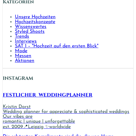
Kategorien
Unsere Hochzeiten
Hochzeitskonzepte
Wissenswertes
Styled Shoots
Trends
Interviews
SAT 1 – "Hochzeit auf den ersten Blick"
Mode
Messen
Aktionen
INSTAGRAM
festlicher_weddingplanner
Kristin Dorst
Wedding planner for appreciate & sophisticated weddings
Our vibes are
romantic | unique | unforgettable
est. 2009📍Leipzig ✨worldwide