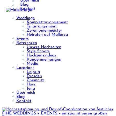
Über mich
Blog
Kontakt
Weddings
Komplettarrangement
Teilarrangement
Zeremonienmeister
Heiraten auf Mallorca
Events
Referenzen
Unsere Hochzeiten
Style Shoots
Hochzeitsvideos
Kundenmeinungen
Media
Locations
Leipzig
Dresden
Chemnitz
Harz
Jena
Über mich
Blog
Kontakt