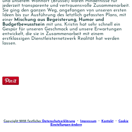
und unserem Wohnort (Brüssel) waren Hindernisse für
jederzeit transparente und vertrauensvolle Zusammenarbeit.
Sie ging den ganzen Weg, angefangen von unseren ersten
Ideen bis zur Ausführung des letztlich gefassten Plans, mit
einer
Mischung aus Begeisterung, Humor und
Budgetbewusstsein
mit uns. Kristin hat sehr schnell ein
Gespür für unseren Geschmack und unsere Erwartungen
entwickelt, die sie in Zusammenarbeit mit einem
erstklassigen Dienstleisternetzwerk Realität hat werden
lassen.
Copyright 2025 festlicher
Datenschutzerklärung
・
Impressum
・
Kontakt
・
Cookie
Einstellungen ändern