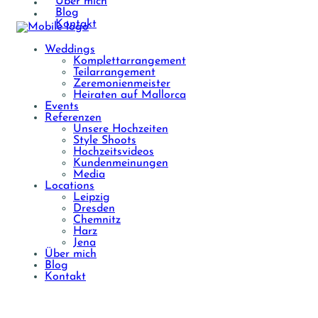
Über mich
Blog
Kontakt
Weddings
Komplettarrangement
Teilarrangement
Zeremonienmeister
Heiraten auf Mallorca
Events
Referenzen
Unsere Hochzeiten
Style Shoots
Hochzeitsvideos
Kundenmeinungen
Media
Locations
Leipzig
Dresden
Chemnitz
Harz
Jena
Über mich
Blog
Kontakt