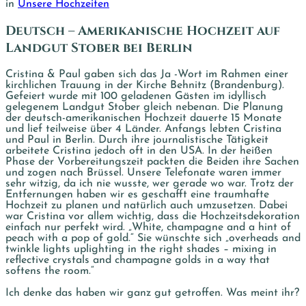
in
Unsere Hochzeiten
Deutsch – Amerikanische Hochzeit auf
Landgut Stober bei Berlin
Cristina & Paul gaben sich das Ja -Wort im Rahmen einer
kirchlichen Trauung in der Kirche Behnitz (Brandenburg).
Gefeiert wurde mit 100 geladenen Gästen im idyllisch
gelegenem Landgut Stober gleich nebenan. Die Planung
der deutsch-amerikanischen Hochzeit dauerte 15 Monate
und lief teilweise über 4 Länder. Anfangs lebten Cristina
und Paul in Berlin. Durch ihre journalistische Tätigkeit
arbeitete Cristina jedoch oft in den USA. In der heißen
Phase der Vorbereitungszeit packten die Beiden ihre Sachen
und zogen nach Brüssel. Unsere Telefonate waren immer
sehr witzig, da ich nie wusste, wer gerade wo war. Trotz der
Entfernungen haben wir es geschafft eine traumhafte
Hochzeit zu planen und natürlich auch umzusetzen. Dabei
war Cristina vor allem wichtig, dass die Hochzeitsdekoration
einfach nur perfekt wird. „White, champagne and a hint of
peach with a pop of gold.“ Sie wünschte sich „overheads and
twinkle lights uplighting in the right shades – mixing in
reflective crystals and champagne golds in a way that
softens the room.“
Ich denke das haben wir ganz gut getroffen. Was meint ihr?