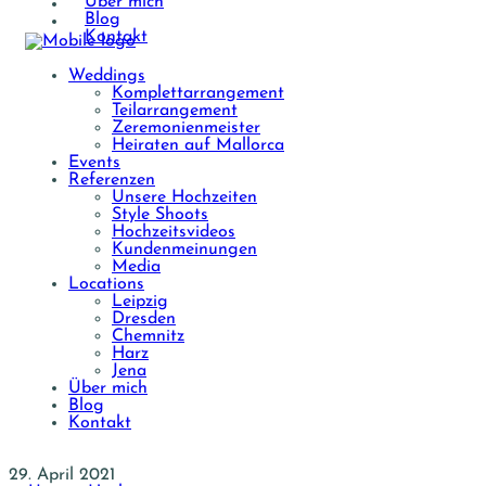
Über mich
Blog
Kontakt
Weddings
Komplettarrangement
Teilarrangement
Zeremonienmeister
Heiraten auf Mallorca
Events
Referenzen
Unsere Hochzeiten
Style Shoots
Hochzeitsvideos
Kundenmeinungen
Media
Locations
Leipzig
Dresden
Chemnitz
Harz
Jena
Über mich
Blog
Kontakt
29. April 2021