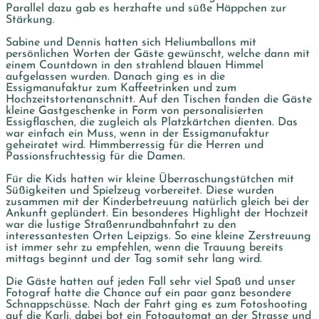
Parallel dazu gab es herzhafte und süße Häppchen zur
Stärkung.
Sabine und Dennis hatten sich Heliumballons mit
persönlichen Worten der Gäste gewünscht, welche dann mit
einem Countdown in den strahlend blauen Himmel
aufgelassen wurden. Danach ging es in die
Essigmanufaktur zum Kaffeetrinken und zum
Hochzeitstortenanschnitt. Auf den Tischen fanden die Gäste
kleine Gastgeschenke in Form von personalisierten
Essigflaschen, die zugleich als Platzkärtchen dienten. Das
war einfach ein Muss, wenn in der Essigmanufaktur
geheiratet wird. Himmberressig für die Herren und
Passionsfruchtessig für die Damen.
Für die Kids hatten wir kleine Überraschungstütchen mit
Süßigkeiten und Spielzeug vorbereitet. Diese wurden
zusammen mit der Kinderbetreuung natürlich gleich bei der
Ankunft geplündert. Ein besonderes Highlight der Hochzeit
war die lustige Straßenrundbahnfahrt zu den
interessantesten Orten Leipzigs. So eine kleine Zerstreuung
ist immer sehr zu empfehlen, wenn die Trauung bereits
mittags beginnt und der Tag somit sehr lang wird.
Die Gäste hatten auf jeden Fall sehr viel Spaß und unser
Fotograf hatte die Chance auf ein paar ganz besondere
Schnappschüsse. Nach der Fahrt ging es zum Fotoshooting
auf die Karli, dabei bot ein Fotoautomat an der Strasse und