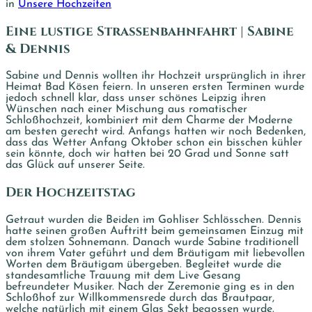
in
Unsere Hochzeiten
Eine lustige Straßenbahnfahrt | Sabine
& Dennis
Sabine und Dennis wollten ihr Hochzeit ursprünglich in ihrer
Heimat Bad Kösen feiern. In unseren ersten Terminen wurde
jedoch schnell klar, dass unser schönes Leipzig ihren
Wünschen nach einer Mischung aus romatischer
Schloßhochzeit, kombiniert mit dem Charme der Moderne
am besten gerecht wird. Anfangs hatten wir noch Bedenken,
dass das Wetter Anfang Oktober schon ein bisschen kühler
sein könnte, doch wir hatten bei 20 Grad und Sonne satt
das Glück auf unserer Seite.
Der Hochzeitstag
Getraut wurden die Beiden im Gohliser Schlösschen. Dennis
hatte seinen großen Auftritt beim gemeinsamen Einzug mit
dem stolzen Sohnemann. Danach wurde Sabine traditionell
von ihrem Vater geführt und dem Bräutigam mit liebevollen
Worten dem Bräutigam übergeben. Begleitet wurde die
standesamtliche Trauung mit dem Live Gesang
befreundeter Musiker. Nach der Zeremonie ging es in den
Schloßhof zur Willkommensrede durch das Brautpaar,
welche natürlich mit einem Glas Sekt begossen wurde.