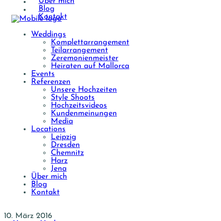
Über mich
Blog
Kontakt
Weddings
Komplettarrangement
Teilarrangement
Zeremonienmeister
Heiraten auf Mallorca
Events
Referenzen
Unsere Hochzeiten
Style Shoots
Hochzeitsvideos
Kundenmeinungen
Media
Locations
Leipzig
Dresden
Chemnitz
Harz
Jena
Über mich
Blog
Kontakt
10. März 2016