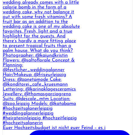
Euer Hochzeitsbudget ist nicht euer Feind – es i