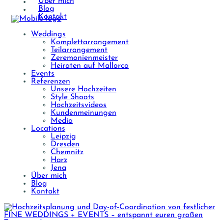
Über mich
Blog
Kontakt
Weddings
Komplettarrangement
Teilarrangement
Zeremonienmeister
Heiraten auf Mallorca
Events
Referenzen
Unsere Hochzeiten
Style Shoots
Hochzeitsvideos
Kundenmeinungen
Media
Locations
Leipzig
Dresden
Chemnitz
Harz
Jena
Über mich
Blog
Kontakt