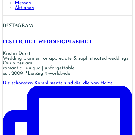
Messen
Aktionen
INSTAGRAM
festlicher_weddingplanner
Kristin Dorst
Wedding planner for appreciate & sophisticated weddings
Our vibes are
romantic | unique | unforgettable
est. 2009📍Leipzig ✨worldwide
Die schönsten Komplimente sind die, die von Herze