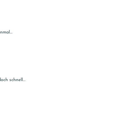
mal...
ch schnell...