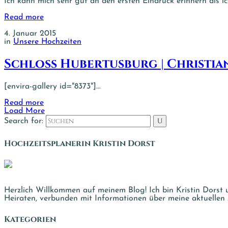
Ich kann mich sehr gut an den ersten Eindruck erinnern als ic
Read more
4. Januar 2015
in
Unsere Hochzeiten
Schloss Hubertusburg | Christia
[envira-gallery id="8373"]...
Read more
Load More
Search for:
Hochzeits­planerin Kristin Dorst
Herzlich Willkommen auf meinem Blog! Ich bin Kristin Dorst 
Heiraten, verbunden mit Informationen über meine aktuellen
Kategorien