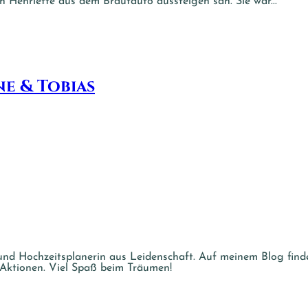
h Henriette aus dem Brautauto aussteigen sah. Sie war...
ne & Tobias
und Hochzeitsplanerin aus Leidenschaft. Auf meinem Blog find
 Aktionen. Viel Spaß beim Träumen!