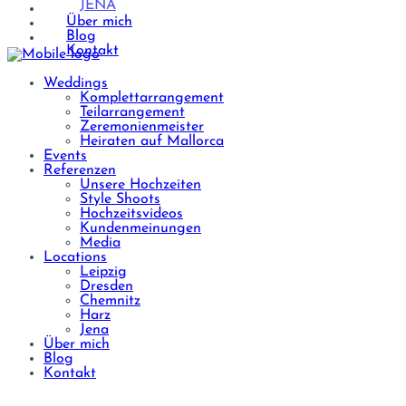
JENA
Über mich
Blog
Kontakt
Weddings
Komplettarrangement
Teilarrangement
Zeremonienmeister
Heiraten auf Mallorca
Events
Referenzen
Unsere Hochzeiten
Style Shoots
Hochzeitsvideos
Kundenmeinungen
Media
Locations
Leipzig
Dresden
Chemnitz
Harz
Jena
Über mich
Blog
Kontakt