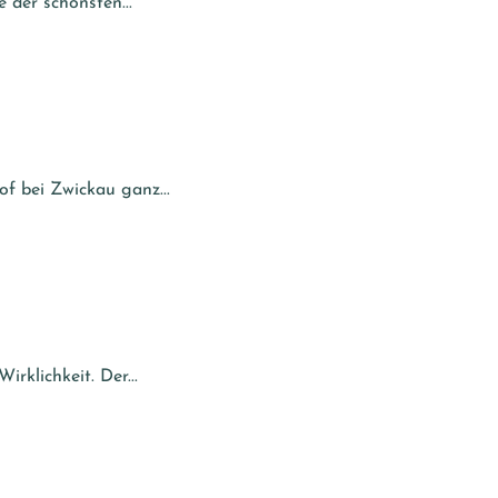
 der schönsten...
f bei Zwickau ganz...
rklichkeit. Der...