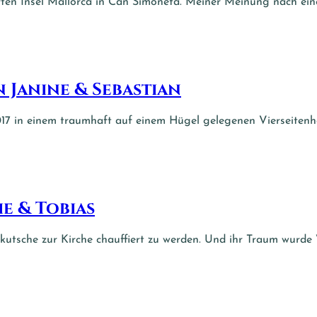
ten Insel Mallorca in Can Simoneta. Meiner Meinung nach eine
n Janine & Sebastian
017 in einem traumhaft auf einem Hügel gelegenen Vierseitenho
e & Tobias
utsche zur Kirche chauffiert zu werden. Und ihr Traum wurde Wi