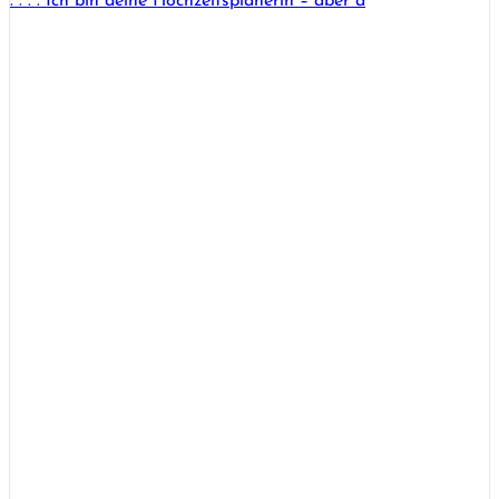
. . . . Ich bin deine Hochzeitsplanerin – aber a