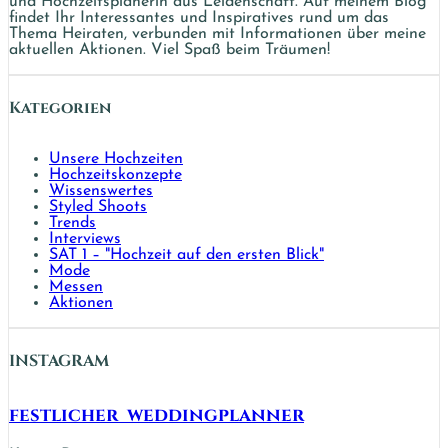
und Hochzeitsplanerin aus Leidenschaft. Auf meinem Blog
findet Ihr Interessantes und Inspiratives rund um das
Thema Heiraten, verbunden mit Informationen über meine
aktuellen Aktionen. Viel Spaß beim Träumen!
Kategorien
Unsere Hochzeiten
Hochzeitskonzepte
Wissenswertes
Styled Shoots
Trends
Interviews
SAT 1 – "Hochzeit auf den ersten Blick"
Mode
Messen
Aktionen
INSTAGRAM
festlicher_weddingplanner