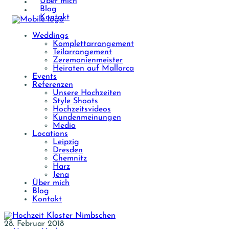
Über mich
Blog
Kontakt
Weddings
Komplettarrangement
Teilarrangement
Zeremonienmeister
Heiraten auf Mallorca
Events
Referenzen
Unsere Hochzeiten
Style Shoots
Hochzeitsvideos
Kundenmeinungen
Media
Locations
Leipzig
Dresden
Chemnitz
Harz
Jena
Über mich
Blog
Kontakt
28. Februar 2018