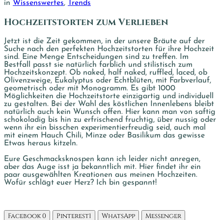
in
Wissenswertes
,
Trends
Hochzeitstorten zum Verlieben
Jetzt ist die Zeit gekommen, in der unsere Bräute auf der
Suche nach den perfekten Hochzeitstorten für ihre Hochzeit
sind. Eine Menge Entscheidungen sind zu treffen. Im
Bestfall passt sie natürlich farblich und stilistisch zum
Hochzeitskonzept. Ob naked, half naked, ruffled, laced, ob
Olivenzweige, Eukalyptus oder Echtblüten, mit Farbverlauf,
geometrisch oder mit Monogramm. Es gibt 1000
Möglichkeiten die Hochzeitstorte einzigartig und individuell
zu gestalten. Bei der Wahl des köstlichen Innenlebens bleibt
natürlich auch kein Wunsch offen. Hier kann man von saftig
schokoladig bis hin zu erfrischend fruchtig, über nussig oder
wenn ihr ein bisschen experimentierfreudig seid, auch mal
mit einem Hauch Chili, Minze oder Basilikum das gewisse
Etwas heraus kitzeln.
Eure Geschmacksknospen kann ich leider nicht anregen,
aber das Auge isst ja bekanntlich mit. Hier findet ihr ein
paar ausgewählten Kreationen aus meinen Hochzeiten.
Wofür schlägt euer Herz? Ich bin gespannt!
Facebook
0
Pinterest
1
WhatsApp
Messenger