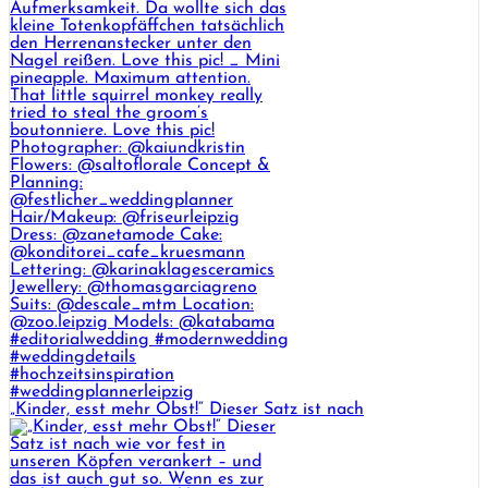
„Kinder, esst mehr Obst!“ Dieser Satz ist nach