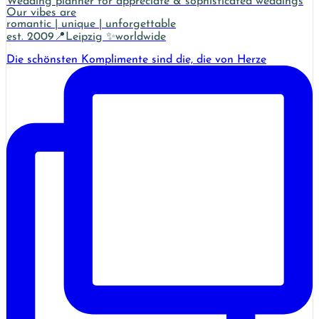
Wedding planner for appreciate & sophisticated weddings
Our vibes are
romantic | unique | unforgettable
est. 2009📍Leipzig ✨worldwide
Die schönsten Komplimente sind die, die von Herze