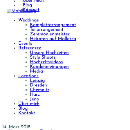
Über mich
Blog
Kontakt
Weddings
Komplettarrangement
Teilarrangement
Zeremonienmeister
Heiraten auf Mallorca
Events
Referenzen
Unsere Hochzeiten
Style Shoots
Hochzeitsvideos
Kundenmeinungen
Media
Locations
Leipzig
Dresden
Chemnitz
Harz
Jena
Über mich
Blog
Kontakt
14. März 2018