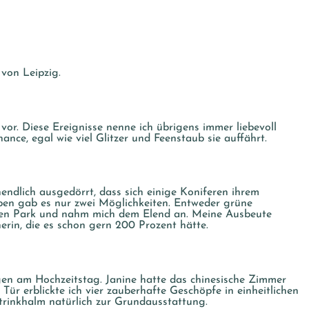
 von Leipzig.
vor. Diese Ereignisse nenne ich übrigens immer liebevoll
nce, egal wie viel Glitzer und Feenstaub sie auffährt.
ndlich ausgedörrt, dass sich einige Koniferen ihrem
ben gab es nur zwei Möglichkeiten. Entweder grüne
h den Park und nahm mich dem Elend an. Meine Ausbeute
erin, die es schon gern 200 Prozent hätte.
n am Hochzeitstag. Janine hatte das chinesische Zimmer
r erblickte ich vier zauberhafte Geschöpfe in einheitlichen
trinkhalm natürlich zur Grundausstattung.