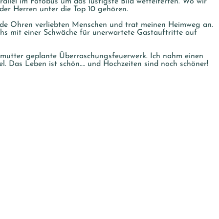
llel im Fotobus um das lustigste Bild wetteiferten. Wo wir
 der Herren unter die Top 10 gehören.
beide Ohren verliebten Menschen und trat meinen Heimweg an.
hs mit einer Schwäche für unerwartete Gastauftritte auf
tmutter geplante Überraschungsfeuerwerk. Ich nahm einen
l. Das Leben ist schön…. und Hochzeiten sind noch schöner!