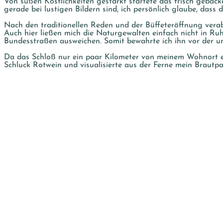
Von süßen Köstlichkeiten gestärkt startete das frisch geback
gerade bei lustigen Bildern sind, ich persönlich glaube, dass
Nach den traditionellen Reden und der Büffeteröffnung vera
Auch hier ließen mich die Naturgewalten einfach nicht in Ru
Bundesstraßen ausweichen. Somit bewahrte ich ihn vor der 
Da das Schloß nur ein paar Kilometer von meinem Wohnort en
Schluck Rotwein und visualisierte aus der Ferne mein Brautp