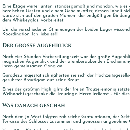
Eine Etage weiter unten, standesgemäß und mondän, wie es de
heroischen Gesten und einem Geheimkoffer, dessen Inhalt sic
wurde sich auf den großen Moment der endgültigen Bindung mi
dem Whiskeyglas, vorbereitet.
Um die verschiedenen Stimmungen der beiden Lager wissend,
Koordination. Ich liebe es!!!
Der große Augenblick
Nach vier Stunden Vorbereitungszeit war der große Augenblic
magischen Augenblick und der atemberaubenden Erscheinung s
ihren gemeinsamen Gang an.
Geradezu majestätisch näherten sie sich der Hochzeitsgesell
gerührter Bräutigam auf seine Braut.
Eines der größten Highlights der freien Trauzeremonie setzt
Weihnachtsgeschenke die Trauringe. Herzallerliebst – für die
Was danach geschah
Nach dem Ja-Wort folgten zahlreiche Gratulationen, der Sekt
Terrasse des Schlosses zusammen und genossen angenehme Ge