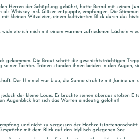
n Herren der Schöpfung gebührt, hatte Bernd mit seinen Jungs
h als Whiskey inkl. Gläser entpuppte, empfangen. Die Stimmun
t kleinen Witzeleien, einem kultivierten Blick durch das hist
 widmete ich mich mit einem warmen zufriedenen Lächeln wie
k gekommen. Die Braut schritt die geschichtsträchtigen Treppe
einer Tochter. Tränen standen ihnen beiden in den Augen, sie
schaft. Der Himmel war blau, die Sonne strahlte mit Janine um
e jedoch der kleine Louis. Er brachte seinen überaus stolzen 
sen Augenblick hat sich das Warten eindeutig gelohnt!
empfang und nicht zu vergessen der Hochzeitstortenanschnitt. 
spräche mit dem Blick auf den idyllisch gelegenen See.