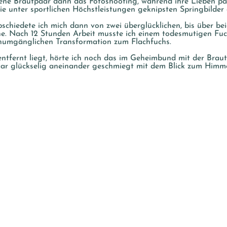
ene Brautpaar dann das Fotoshooting, während ihre Lieben para
 die unter sportlichen Höchstleistungen geknipsten Springbilder
bschiedete ich mich dann von zwei überglücklichen, bis über 
he. Nach 12 Stunden Arbeit musste ich einem todesmutigen Fuc
unumgänglichen Transformation zum Flachfuchs.
tfernt liegt, hörte ich noch das im Geheimbund mit der Brau
aar glückselig aneinander geschmiegt mit dem Blick zum Himme