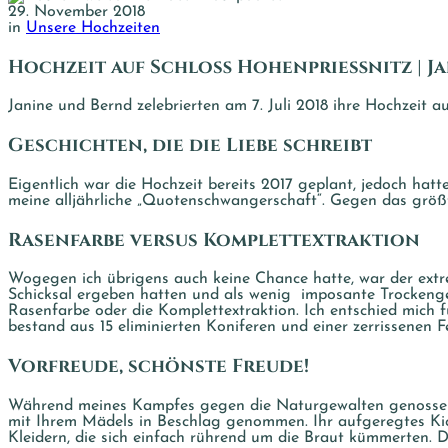
29. November 2018
in
Unsere Hochzeiten
Hochzeit auf Schloß Hohenprießnitz | J
Janine und Bernd zelebrierten am 7. Juli 2018 ihre Hochzeit 
Geschichten, die die Liebe schreibt
Eigentlich war die Hochzeit bereits 2017 geplant, jedoch hatt
meine alljährliche „Quotenschwangerschaft“. Gegen das größte
Rasenfarbe versus Komplettextraktion
Wogegen ich übrigens auch keine Chance hatte, war der extre
Schicksal ergeben hatten und als wenig imposante Trockenge
Rasenfarbe oder die Komplettextraktion. Ich entschied mich
bestand aus 15 eliminierten Koniferen und einer zerrissenen 
Vorfreude, schönste Freude!
Während meines Kampfes gegen die Naturgewalten genossen 
mit Ihrem Mädels in Beschlag genommen. Ihr aufgeregtes Kich
Kleidern, die sich einfach rührend um die Braut kümmerten. 