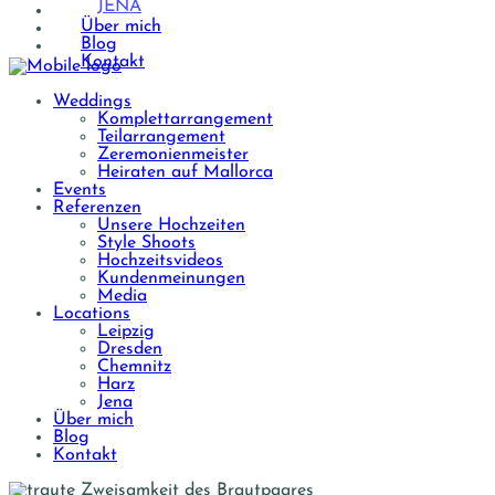
JENA
Über mich
Blog
Kontakt
Weddings
Komplettarrangement
Teilarrangement
Zeremonienmeister
Heiraten auf Mallorca
Events
Referenzen
Unsere Hochzeiten
Style Shoots
Hochzeitsvideos
Kundenmeinungen
Media
Locations
Leipzig
Dresden
Chemnitz
Harz
Jena
Über mich
Blog
Kontakt