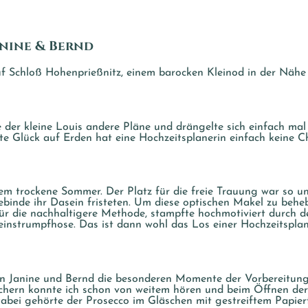
anine & Bernd
auf Schloß Hohenprießnitz, einem barocken Kleinod in der Nähe
e der kleine Louis andere Pläne und drängelte sich einfach mal 
 Glück auf Erden hat eine Hochzeitsplanerin einfach keine Cha
m trockene Sommer. Der Platz für die freie Trauung war so une
binde ihr Dasein fristeten. Um diese optischen Makel zu behe
 für die nachhaltigere Methode, stampfte hochmotiviert durc
Feinstrumpfhose. Das ist dann wohl das Los einer Hochzeitsplan
Janine und Bernd die besonderen Momente der Vorbereitunge
ern konnte ich schon von weitem hören und beim Öffnen der Tü
Dabei gehörte der Prosecco im Gläschen mit gestreiftem Papier